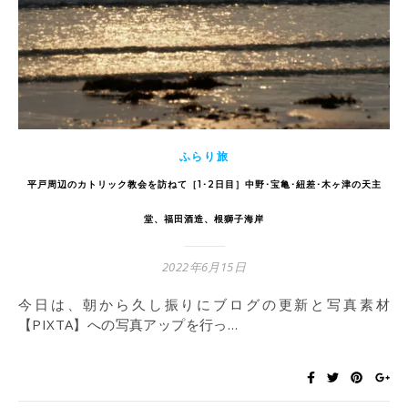
ふらり旅
平戸周辺のカトリック教会を訪ねて［1･2日目］中野･宝亀･紐差･木ヶ津の天主
堂、福田酒造、根獅子海岸
2022年6月15日
今日は、朝から久し振りにブログの更新と写真素材
【PIXTA】への写真アップを行っ…