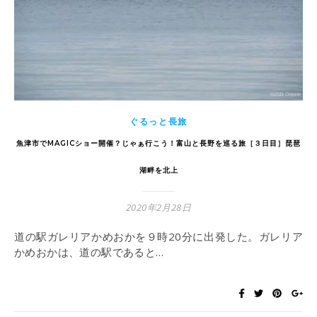
ぐるっと長旅
魚津市でMAGICショー開催？じゃぁ行こう！富山と長野を巡る旅［３日目］琵琶
湖畔を北上
2020年2月28日
道の駅ガレリアかめおかを９時20分に出発した。ガレリア
かめおかは、道の駅であると…