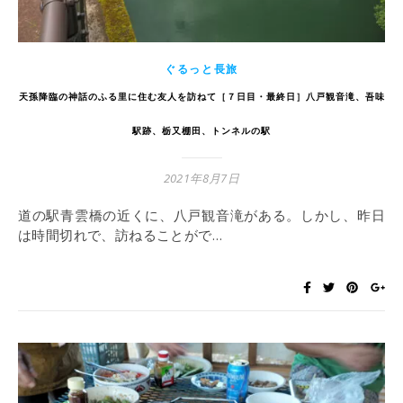
ぐるっと長旅
天孫降臨の神話のふる里に住む友人を訪ねて［７日目・最終日］八戸観音滝、吾味
駅跡、栃又棚田、トンネルの駅
2021年8月7日
道の駅青雲橋の近くに、八戸観音滝がある。しかし、昨日
は時間切れで、訪ねることがで…