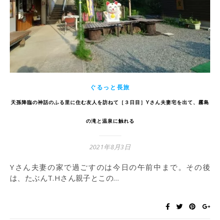
ぐるっと長旅
天孫降臨の神話のふる里に住む友人を訪ねて［３日目］Yさん夫妻宅を出て、霧島
の滝と温泉に触れる
2021年8月3日
Yさん夫妻の家で過ごすのは今日の午前中まで。その後
は、たぶんT.Hさん親子とこの…