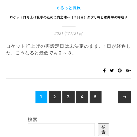
ぐるっと長旅
ロケット打ち上げ見学のために内之浦へ［５日目］ダグリ岬と都井岬の岬巡り
2021年7月21日
ロケット打上げの再設定日は未決定のまま、1日が経過し
た。こうなると最低でも２～３…
1
2
3
4
5
検索
検
索