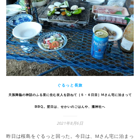
ぐるっと長旅
天孫降臨の神話のふる里に住む友人を訪ねて［５・６日目］Mさん宅に泊まって
BBQ。翌日は、せかいのごはんや、瀧神社へ
2021年8月6日
昨日は桜島をぐるっと回った。今日は、Mさん宅に泊まっ