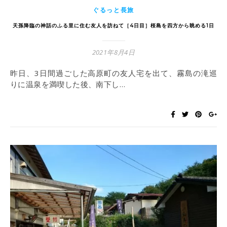
ぐるっと長旅
天孫降臨の神話のふる里に住む友人を訪ねて［4日目］桜島を四方から眺める1日
2021年8月4日
昨日、3日間過ごした高原町の友人宅を出て、霧島の滝巡
りに温泉を満喫した後、南下し…