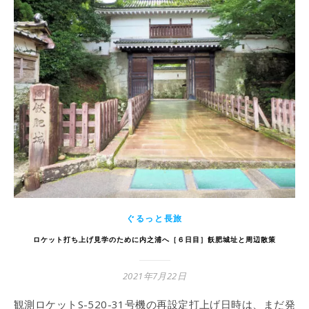
ぐるっと長旅
ロケット打ち上げ見学のために内之浦へ［６日目］飫肥城址と周辺散策
2021年7月22日
観測ロケットS-520-31号機の再設定打上げ日時は、まだ発