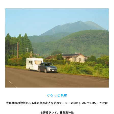
ぐるっと長旅
天孫降臨の神話のふる里に住む友人を訪ねて［１～２日目］ODでBBQ、たかは
る清流ランド、霧島東神社