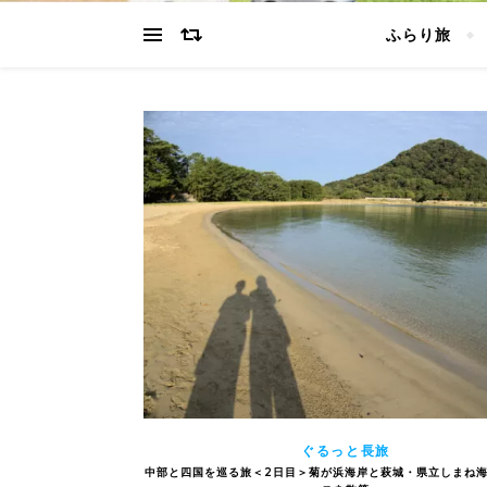
ふらり旅
ぐるっと長旅
中部と四国を巡る旅＜2日目＞菊が浜海岸と萩城・県立しまね