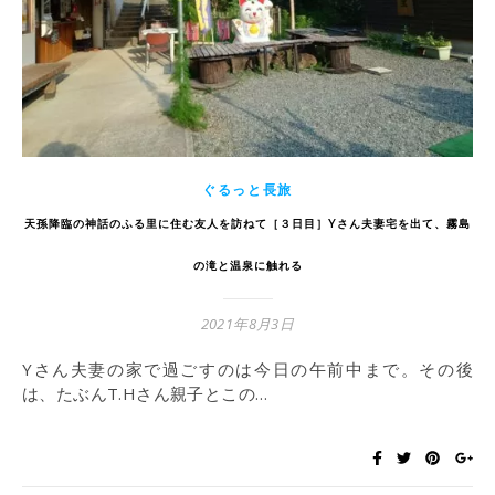
ぐるっと長旅
天孫降臨の神話のふる里に住む友人を訪ねて［３日目］Yさん夫妻宅を出て、霧島
の滝と温泉に触れる
2021年8月3日
Yさん夫妻の家で過ごすのは今日の午前中まで。その後
は、たぶんT.Hさん親子とこの…