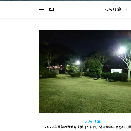
ふらり旅
ふらり旅
2022年最初の野焼き支援［１日目］湯布院のふれあい公