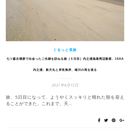
ぐるっと長旅
七ツ森古墳群で出会ったご夫婦を訪ねる旅［５日目］内之浦漁港周辺散策、JAXA
内之浦、飲方丸と岸良海岸、雄川の滝を巡る
2021年4月15日
旅、5日目になって、ようやくスッキリと晴れた朝を迎え
ることができた。これまで、天…