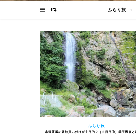
ふらり旅
ふらり旅
水源茶屋の醤油買い付けが主目的？［２日目④］垂玉温泉と