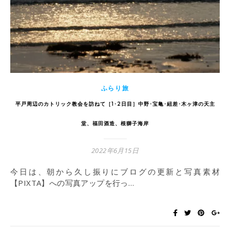
ふらり旅
平戸周辺のカトリック教会を訪ねて［1･2日目］中野･宝亀･紐差･木ヶ津の天主
堂、福田酒造、根獅子海岸
2022年6月15日
今日は、朝から久し振りにブログの更新と写真素材
【PIXTA】への写真アップを行っ…