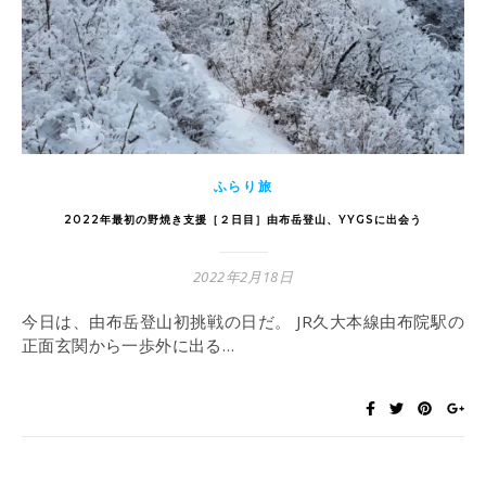
ふらり旅
2022年最初の野焼き支援［２日目］由布岳登山、YYGSに出会う
2022年2月18日
今日は、由布岳登山初挑戦の日だ。 JR久大本線由布院駅の
正面玄関から一歩外に出る…