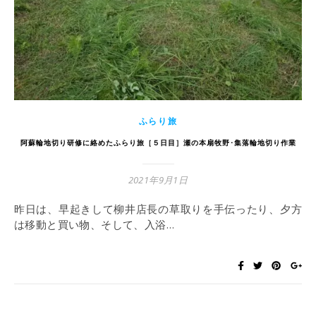
ふらり旅
阿蘇輪地切り研修に絡めたふらり旅［５日目］瀬の本扇牧野･集落輪地切り作業
2021年9月1日
昨日は、早起きして柳井店長の草取りを手伝ったり、夕方
は移動と買い物、そして、入浴…