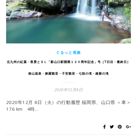
ぐるっと長旅
北九州の紅葉・夜景とＳＬ「新山口駅開業１２０周年記念」号［7日目・最終日］
俵山温泉・麻羅観音・子安観音・七段の滝・維新の滝
2020年12月8日
2020年12月 8日（火）の行動履歴 福岡県、山口県 ＜車＞
176 km 4時…