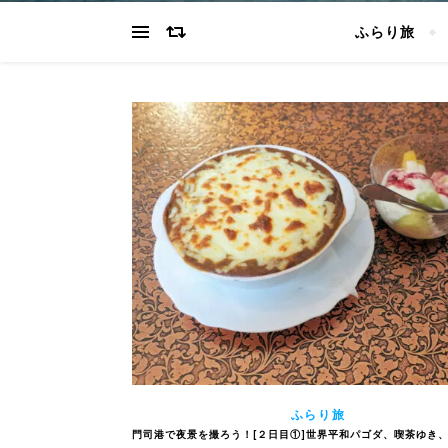
ふらり旅
ふらり旅
門司港で夜景を撮ろう！[２日目①]世界平和パゴダ、喫茶ゆき