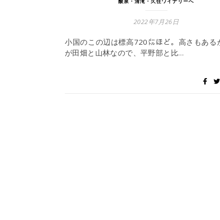
酸泉・清滝・久住ワイナリーへ
2022年7月26日
小国のこの辺は標高720㍍ほど。高さもある
が田畑と山林なので、平野部と比…