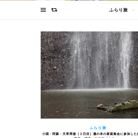
ふらり旅
ふらり旅
小国・阿蘇・天草周遊［２日目］瀬の本の家庭集会に参加した