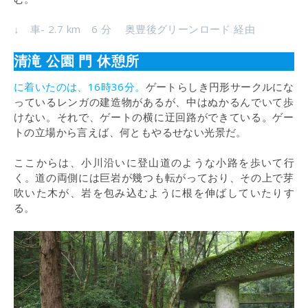
↓ 車- 2.7 km 6 分 奥豊後グリーンロード 経由
清滝 公園 門 休憩所
に着いたのは、16時36分。
ゲートらしき円形サークルにな
っているレンガの建造物があるが、中はぬかるんでいて歩
けない。それで、ゲートの横に迂回路ができている。ゲー
トの立場から言えば、何ともやるせない光景だ。
ここからは、小川沿いに登山道のような小路を歩いて行
く。道の両側には巨岩が幾つも転がっており、その上で芽
吹いた木が、岩を包み込むように根を伸ばしていたりす
る。