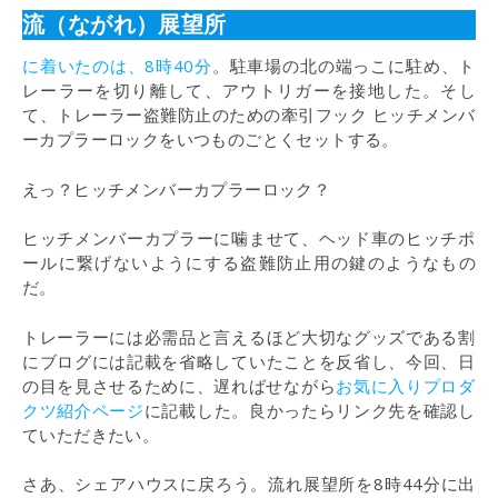
流（ながれ）展望所
に着いたのは、8時40分
。駐車場の北の端っこに駐め、ト
レーラーを切り離して、アウトリガーを接地した。そし
て、トレーラー盗難防止のための牽引フック ヒッチメンバ
ーカプラーロックをいつものごとくセットする。
えっ？ヒッチメンバーカプラーロック？
ヒッチメンバーカプラーに噛ませて、ヘッド車のヒッチポ
ールに繋げないようにする盗難防止用の鍵のようなもの
だ。
トレーラーには必需品と言えるほど大切なグッズである割
にブログには記載を省略していたことを反省し、今回、日
の目を見させるために、遅ればせながら
お気に入りプロダ
クツ紹介ページ
に記載した。良かったらリンク先を確認し
ていただきたい。
さあ、シェアハウスに戻ろう。流れ展望所を8時44分に出