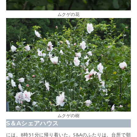
ムクゲの花
ムクゲの樹
S＆Aシェアハウス
には、8時51分に帰り着いた。S&Aのふたりは、台所で朝