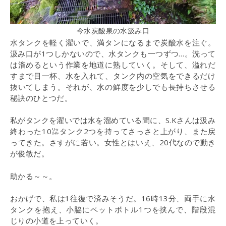
今水炭酸泉の水汲み口
水タンクを軽く濯いで、満タンになるまで炭酸水を注ぐ。
汲み口が1つしかないので、水タンクも一つずつ…。洗って
は溜めるという作業を地道に熟していく。そして、溢れだ
すまで目一杯、水を入れて、タンク内の空気をできるだけ
抜いてしまう。それが、水の鮮度を少しでも長持ちさせる
秘訣のひとつだ。
私がタンクを濯いでは水を溜めている間に、S.Kさんは汲み
終わった10㍑タンク2つを持ってさっさと上がり、また戻
ってきた。さすがに若い。女性とはいえ、20代なので動き
が俊敏だ。
助かる～～。
おかげで、私は1往復で済みそうだ。16時13分、両手に水
タンクを抱え、小脇にペットボトル1つを挟んで、階段混
じりの小道を上っていく。