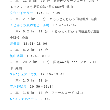
↓　車- 11.5 km　20 分　奥豊後グリーンロード and ぐ
久住ワイナリー　
17:23～17:39

くじゅう水泉郷地ビール村　
17:47～17:49

↓　車- 6.2 km　11 分　ぐるっとくじゅう周遊道路/国道
扇棚田　
18:01～18:09

池山水源　
18:24～18:28

↓　車- 20.2 km　31 分　国道442号 and ファームロー
S＆Aシェアハウス　
19:00～19:45

寺尾野温泉　
19:59～20:34

S＆Aシェアハウス　
20:47