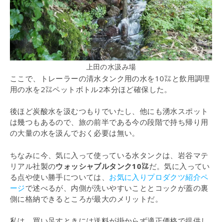
上田の水汲み場
ここで、トレーラーの清水タンク用の水を10㍑と飲用調理
用の水を2㍑ペットボトル2本分ほど確保した。
後ほど炭酸水を汲むつもりでいたし、他にも湧水スポット
は幾つもあるので、旅の前半である今の段階で持ち帰り用
の大量の水を汲んでおく必要は無い。
ちなみに今、気に入って使っている水タンクは、岩谷マテ
リアル社製の
ウォッシャブルタンク10㍑
だ。気に入ってい
る点や使い勝手については、
お気に入りプロダクツ紹介ペ
ージ
で述べるが、内側が洗いやすいこととコックが蓋の裏
側に格納できるところが最大のメリットだ。
私は、買い足すときには送料が掛からず適正価格で提供し