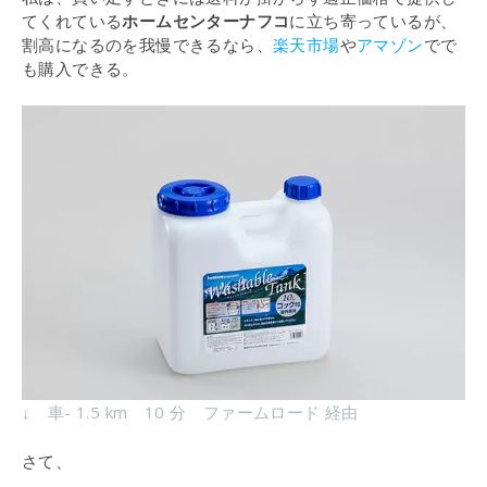
てくれている
ホームセンターナフコ
に立ち寄っているが、
割高になるのを我慢できるなら、
楽天市場
や
アマゾン
でで
も購入できる。
↓ 車- 1.5 km 10 分 ファームロード 経由
さて、