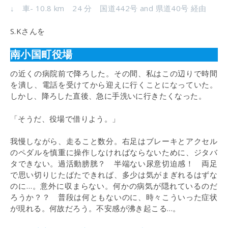
↓ 車- 10.8 km 24 分 国道442号 and 県道40号 経由
S.Kさんを
南小国町役場
の近くの病院前で降ろした。その間、私はこの辺りで時間
を潰し、電話を受けてから迎えに行くことになっていた。
しかし、降ろした直後、急に手洗いに行きたくなった。
「そうだ、役場で借りよう。」
我慢しながら、走ること数分。右足はブレーキとアクセル
のペダルを慎重に操作しなければならないために、ジタバ
タできない。過活動膀胱？ 半端ない尿意切迫感！ 両足
で思い切りじたばたできれば、多少は気がまぎれるはずな
のに…。意外に収まらない。何かの病気が隠れているのだ
ろうか？？ 普段は何ともないのに、時々こういった症状
が現れる。何故だろう。不安感が沸き起こる…。