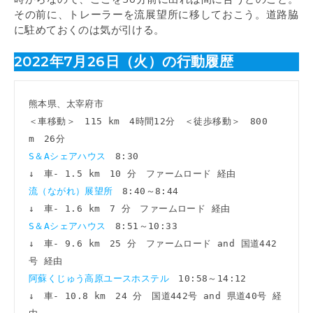
その前に、トレーラーを流展望所に移しておこう。道路脇
に駐めておくのは気が引ける。
2022年7月26日（火）の行動履歴
熊本県、太宰府市

＜車移動＞　115 km　4時間12分　＜徒歩移動＞　800 
S＆Aシェアハウス　
8:30

流（ながれ）展望所　
8:40～8:44

S＆Aシェアハウス　
8:51～10:33

↓　車- 9.6 km　25 分　ファームロード and 国道442
阿蘇くじゅう高原ユースホステル　
10:58～14:12

↓　車- 10.8 km　24 分　国道442号 and 県道40号 経