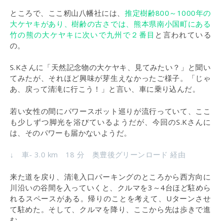
ところで、ここ籾山八幡社には、
推定樹齢800～1000年の
大ケヤキがあり、樹齢の古さでは、熊本県南小国町にある
竹の熊の大ケヤキに次いで九州で２番目
と言われている
の。
S.Kさんに「天然記念物の大ケヤキ、見てみたい？」と聞い
てみたが、それほど興味が芽生えなかったご様子。「じゃ
あ、戻って清滝に行こう！」と言い、車に乗り込んだ。
若い女性の間にパワースポット巡りが流行っていて、ここ
も少しずつ脚光を浴びているようだが、今回のS.Kさんに
は、そのパワーも届かないようだ。
↓ 車- 3.0 km 18 分 奥豊後グリーンロード 経由
来た道を戻り、清滝入口パーキングのところから西方向に
川沿いの谷間を入っていくと、クルマを3～4台ほど駐めら
れるスペースがある。帰りのことを考えて、Uターンさせ
て駐めた。そして、クルマを降り、ここから先は歩きで進
む。