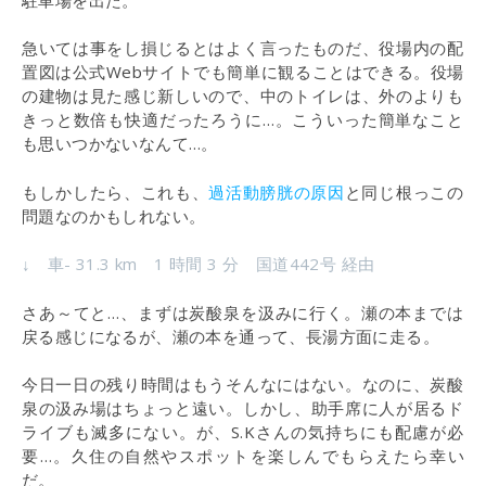
急いては事をし損じるとはよく言ったものだ、役場内の配
置図は公式Webサイトでも簡単に観ることはできる。役場
の建物は見た感じ新しいので、中のトイレは、外のよりも
きっと数倍も快適だったろうに…。こういった簡単なこと
も思いつかないなんて…。
もしかしたら、これも、
過活動膀胱の原因
と同じ根っこの
問題なのかもしれない。
↓ 車- 31.3 km 1 時間 3 分 国道442号 経由
さあ～てと…、まずは炭酸泉を汲みに行く。瀬の本までは
戻る感じになるが、瀬の本を通って、長湯方面に走る。
今日一日の残り時間はもうそんなにはない。なのに、炭酸
泉の汲み場はちょっと遠い。しかし、助手席に人が居るド
ライブも滅多にない。が、S.Kさんの気持ちにも配慮が必
要…。久住の自然やスポットを楽しんでもらえたら幸い
だ。