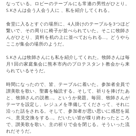
なっている。ロビーのテーブルにも常連の男性がひとり。
S.Kさんは会う人会う人に 、私を紹介してくれる。
食堂に入るとすぐの場所に、4人掛けのテーブルを3つほど
繋いで、その周りに椅子が並べられていた。そこに牧師さ
んがひとり、資料を机の上に並べておられる…。どうやら
ここが集会の場所のようだ。
S.Kさんは牧師さんにも私を紹介してくれた。牧師さんは毎
月1回の家庭集会に熊本市内のプロテスタント教会から来
られているそうだ。
時間になったので、皆、テーブルに着いた。参加者全員で
讃美歌を歌い、聖書を輪読する。そして、祈りを捧げたあ
と、牧師さんの説教…。というか発題。毎回、牧師さんが
テーマを設定し、レジュメを準備してくださって、それに
沿った話をされる。そして、参加者が思い思いに感想を延
べ、意見交換をする…。だいたい皆が喋り終わったところ
で、讃美歌を歌い、主の祈りで会を閉じる。そういった流
れだそうだ。