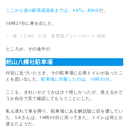
ここから道の駅長湯温泉までは、4.8㌔。約8分
だ。
16時27分に車を出した。
↓ 車- 1.5 km 3 分 奥豊後グリーンロード 経由
ところが、その途中の
籾山八幡社駐車場
付近に近づいたとき、その駐車場に公衆トイレがあったこ
とを思い出した。
駐車場に到着したのは、16時30分
。
ここも、きれいかどうかは少々怪しかったが、使えるかど
うか自分で見て確認してもらうことにした。
私も遅れて車を降り、駐車場にある解説版に目を通してい
た。S.Kさんは、16時33分に戻ってきた。トイレは何とか
使えたようだ。