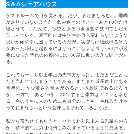
S＆Aシェアハウス
ゲストルームで目が覚める。だが、まだまどろむ…。睡眠
が足りていないようだ。飲み過ぎのせい？ あと10分だけ
寝させて…。なんて、欲望とあるべき理想の狭間でもだえ
苦しんでいる。表面的には中学生の何ら変わらないような
思いが頭の中に巡っているのだが、実際には寝続ける体力
があった時代と起きるにはどっこいしょと言うかけ声が必
要になった時代の内容的には180度に近い大きな開きがあ
る。
これでも一回り以上年上の先輩方からは、まだまだこども
だと言われてしまうこともある。まだまだ成長途上にある
青年のような若さと青さがあるという意味であるだろう
が、一方で、あと10年、20年すると体力はガクッと落ち
る。今のうちに人のためにも自分のことも、やれるだけや
っておきなさいという意味も含まれているようだ。
私から言わせてもらうと、ひとまわり以上ある先輩方の方
が、精神的な活力は何倍もみなぎっているように見える。
なので、それにあやかって、本当なら、こんな時でもパッ