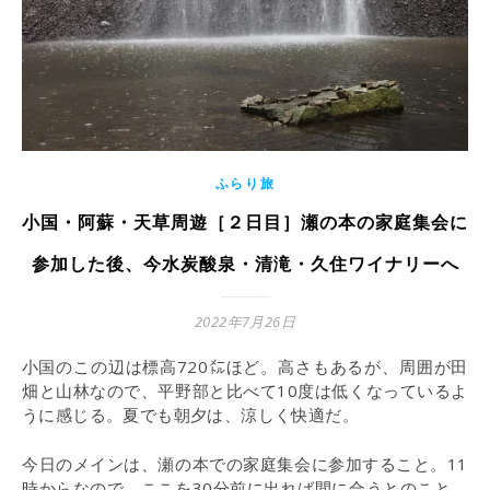
ふらり旅
小国・阿蘇・天草周遊［２日目］瀬の本の家庭集会に
参加した後、今水炭酸泉・清滝・久住ワイナリーへ
2022年7月26日
小国のこの辺は標高720㍍ほど。高さもあるが、周囲が田
畑と山林なので、平野部と比べて10度は低くなっているよ
うに感じる。夏でも朝夕は、涼しく快適だ。
今日のメインは、瀬の本での家庭集会に参加すること。11
時からなので、ここを30分前に出れば間に合うとのこと。