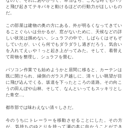
と飛び起きてテキパキと動けるほどの行動力がほしいもの
だ。
この部屋は建物の奥の方にある。外が明るくなってきてい
ることぐらいは分かるが、窓がないために、天候などの詳
しい状況は掴めない。シュラフの中で、しばらくはぞもぞ
していたが、いくら何でもダラダラし過ぎだろう。気合い
を入れてえぃや！っと起き上がってみた。そして、着替え
て荷物を整理し、シュラフを畳む。
パソコン作業でも始めようかと居間に移ると、カーテンは
既に開けられ、縁側のガラス戸越しに、清々しい眺望が目
に飛び込んでくる。坂道を下ったところの道路。その向こ
うの田んぼや山林。そして、なんといってもスッキリとし
た青空…。
都市部では味わえない清々しさだ。
今のうちにトレーラーを移動させることにした。その方
が、気持ちのゆとりを持って瀬の本に向かうことができ