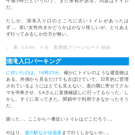
午後5時だというので、まだ余裕がある。問題はトイレ
だ。
たしか、清滝入り口のところに古いトイレがあったは
ず…。若い女性向きかどうかはかなり怪しいが、とりあえ
ず行ってみるしか仕方が無い。
↓ 車- 3.8 km 4 分 奥豊後グリーンロード 経由
清滝入口パーキング
に付いたのは、16時25分
。確かにトイレのような建造物は
ある。外側から見るだけでも古ぼけていて、日常的に管理
されているようにはとても見えない。道の隅に寄せてクル
マを停車させ、S.Kさんに直接確認しに行ってもらった。し
かし、すぐに戻ってきた。閉鎖中で利用できなかったそう
だ。
困った…。ここから一番近いトイレはどこだろう…。
やはり、
道の駅ながゆ温泉
まで行くしかないか…。