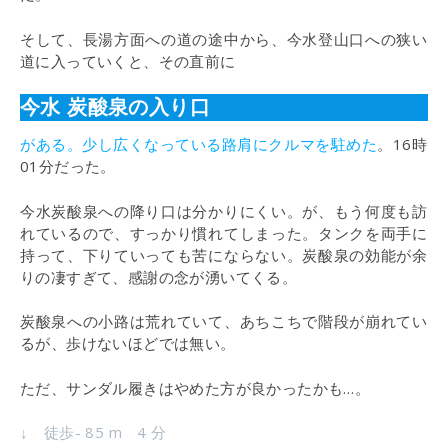
そして、長湯方面への道の途中から、今水登山口への狭い
道に入っていくと、その直前に
今水 炭酸泉の入り口
がある。少し広くなっている路肩にクルマを駐めた
。16時
01分だった。
今水炭酸泉への降り口は分かりにくい。が、もう何度も訪
れているので、すっかり慣れてしまった。タンクを両手に
持って、下りていっても苦にならない。炭酸泉の効能が余
りの凄すぎて、感謝の念が湧いてくる。
炭酸泉への小路は荒れていて、あちこちで階段が崩れてい
るが、歩けないほどでは無い。
ただ、サンダル履きはやめた方が良かったかも…。
↓ 徒歩- 85 m 4 分