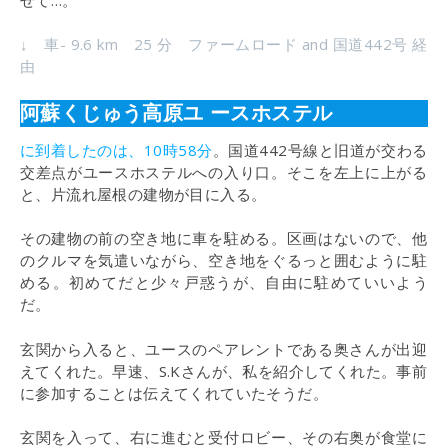
↓ 車- 9.6 km 25 分 ファームロード and 国道442号 経
由
阿蘇くじゅう高原ユ ースホステル
に到着したのは、10時58分
。国道442号線と旧道が交わる
交差点がユースホステルへの入り口。そこを左上に上がる
と、片流れ屋根の建物が目に入る。
その建物の前の空き地に車を駐める。区画はないので、他
のクルマを気遣いながら、空き地をぐるっと囲むように駐
める。初めてだと少々戸惑うが、自由に駐めていいよう
だ。
玄関から入ると、ユースのペアレントである奥さんが出迎
えてくれた。早速、S.Kさんが、私を紹介してくれた。事前
に参加することは伝えてくれていたそうだ。
玄関を入って、右に進むと受付ロビー、その右奥が食堂に