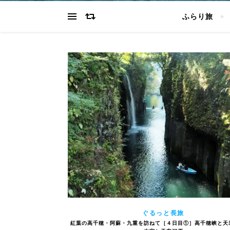
ふらり旅
ぐるっと長旅
紅葉の高千穂・阿蘇・九重を訪ねて［４日目①］高千穂峡と天