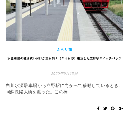
ふらり旅
水源茶屋の醤油買い付けが主目的？［２日目③］復活した立野駅スイッチバック
2020年9月15日
白川水源駐車場から立野駅に向かって移動しているとき、
阿蘇長陽大橋を渡った。この橋…