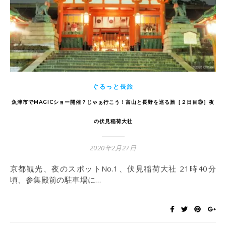
ぐるっと長旅
魚津市でMAGICショー開催？じゃぁ行こう！富山と長野を巡る旅［２日目③］夜
の伏見稲荷大社
2020年2月27日
京都観光、夜のスポットNo.1、伏見稲荷大社 21時40分
頃、参集殿前の駐車場に…