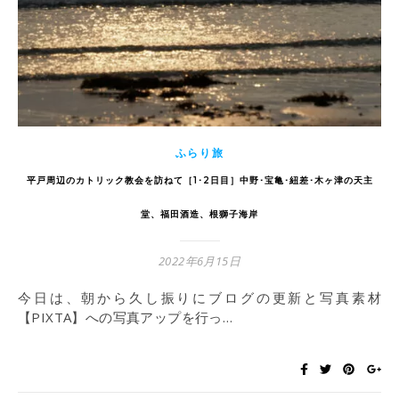
ふらり旅
平戸周辺のカトリック教会を訪ねて［1･2日目］中野･宝亀･紐差･木ヶ津の天主
堂、福田酒造、根獅子海岸
2022年6月15日
今日は、朝から久し振りにブログの更新と写真素材
【PIXTA】への写真アップを行っ…