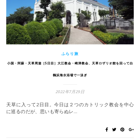
ふらり旅
小国・阿蘇・天草周遊［5日目］大江教会・崎津教会、天草ロザリオ館を回って白
鶴浜海水浴場で一泳ぎ
2022年7月29日
天草に入って2日目。今日は２つのカトリック教会を中心
に巡るのだが、思いも寄らぬレ…