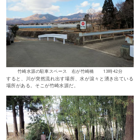
竹崎水源の駐車スペース 右が竹崎橋 13時42分
すると、川が突然流れ出す場所、水が滾々と湧き出ている
場所がある。そこが竹崎水源だ。