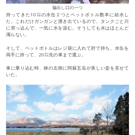
脇出し口の一つ
持ってきた10㍑の水缶２つとペットボトル数本に給水し
た。これだけガンガンと湧き出ているので、タンクごと川
に突っ込んで、一気に水を汲む。そうしても水はほとんど
濁らない。
そして、ペットボトルはレジ袋に入れて肘で持ち、水缶を
両手に持って、20㍍先の車まで運ぶ。
車に乗り込む時、林の左側に阿蘇五岳が美しい姿を見せて
いた。