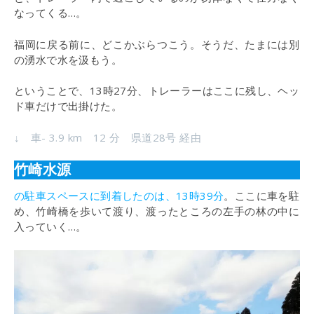
なってくる…。
福岡に戻る前に、どこかぶらつこう。そうだ、たまには別
の湧水で水を汲もう。
ということで、13時27分、トレーラーはここに残し、ヘッ
ド車だけで出掛けた。
↓ 車- 3.9 km 12 分 県道28号 経由
竹崎水源
の駐車スペースに到着したのは、13時39分
。ここに車を駐
め、竹崎橋を歩いて渡り、渡ったところの左手の林の中に
入っていく…。