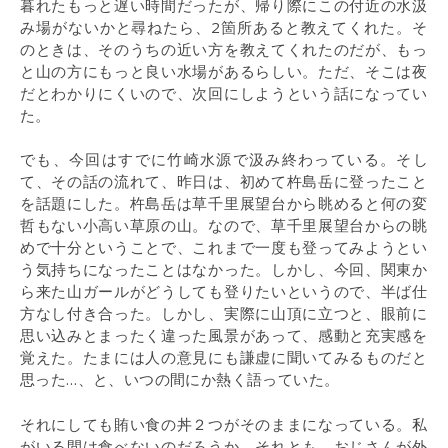
暮れたもっと遅い時間だったが、帰り際にこの付近の水汲
み場がないかと尋ねたら、2箇所あると教えてくれた。そ
のときは、そのうちの近い方を教えてくれたのだが、もっ
と山の方にもっと良い水場があるらしい。ただ、そこは夜
だとわかりにくいので、次回にしようという話になってい
た。
でも、今回はすでに竹崎水源で汲み終わっている。そし
て、その話の流れて、昨日は、初めて杵島岳に登ったこと
を話題にした。杵島岳は草千里展望台から眺めると何の変
哲もない小高い草原の山。なので、草千里展望台からの眺
めで十分ということで、これまで一度も登ってみようとい
う気持ちになったことはなかった。しかし、今回、関東か
ら来た山ガールがどうしても登りたいというので、半ば仕
方なし付き合った。しかし、実際に山頂に立つと、眼前に
思い込みとまったく違った風景があって、感動と充実感を
覚えた。たまには人の意見にも謙虚に聞いてみるものだと
思った…、と、いつの間にか熱く語っていた。
それにしても賄い食の丼２つがそのままになっている。私
がいる間は食べないのだろうか。それとも、おじさんが外