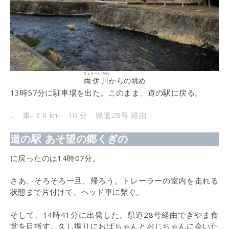
りょうへいがわ
両併川
からの眺め
13時57分に駐車場を出た。このまま、道の駅に戻る。
↓ 車- 3.8 km 10 分 県道28号 経由
道の駅 あそ望の郷くぎの
に戻ったのは14時07分。
さあ、そろそろ一旦、帰ろう。トレーラーの室内を走れる
状態まで片付けて、ヘッド車に繋ぐ。
そして、14時41分に出発した。県道28号経由できやま食
堂を目指す。久し振りにおばちゃんとおじちゃんに会いた