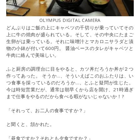
OLYMPUS DIGITAL CAMERA
どんぶりはご飯の上にキャベツの千切りが乗っていてその
上に牛の焼肉が盛られている。そして、その中央にたまご
生卵がは乗っている。それに味噌汁とマカロニサラダと漬
物の小鉢が付いて600円。 醤油ベースのタレがキャベツと
牛肉に絡んで美味しい。
ふと厨房の調理台に目をやると、カツ丼だろうか丼が２つ
作ってあった。 そうか…、そういえばこのおふたりは、い
つ食事を採っているのだろうか…、とふと疑問が生じた。
今は時短営業だが、通常は朝早くから店を開け、21時過ぎ
まで仕事をやるのだから食べる暇がないじゃないか！?
「それって、お二人の食事ですか？」
と聞くと、頷かれた。
「昼食ですか？それとも夕食ですか？」