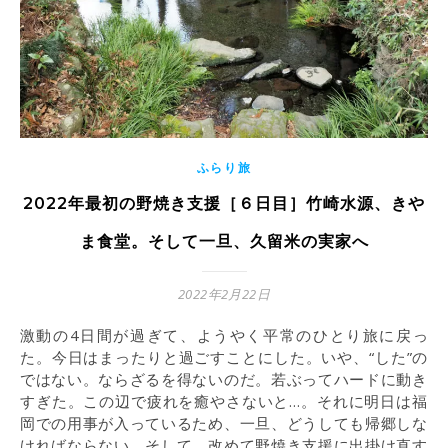
ふらり旅
2022年最初の野焼き支援［６日目］竹崎水源、きや
ま食堂。そして一旦、久留米の実家へ
2022年2月22日
激動の4日間が過ぎて、ようやく平常のひとり旅に戻っ
た。今日はまったりと過ごすことにした。いや、“した”の
ではない。ならざるを得ないのだ。若ぶってハードに動き
すぎた。この辺で疲れを癒やさないと…。それに明日は福
岡での用事が入っているため、一旦、どうしても帰郷しな
ければならない。そして、改めて野焼き支援に出掛け直す