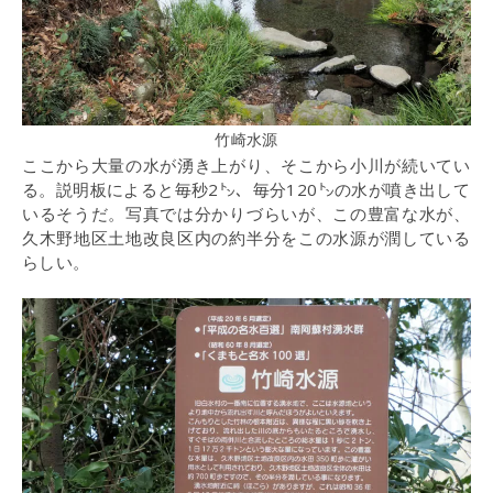
竹崎水源
ここから大量の水が湧き上がり、そこから小川が続いてい
る。説明板によると毎秒2㌧、毎分120㌧の水が噴き出して
いるそうだ。写真では分かりづらいが、この豊富な水が、
久木野地区土地改良区内の約半分をこの水源が潤している
らしい。