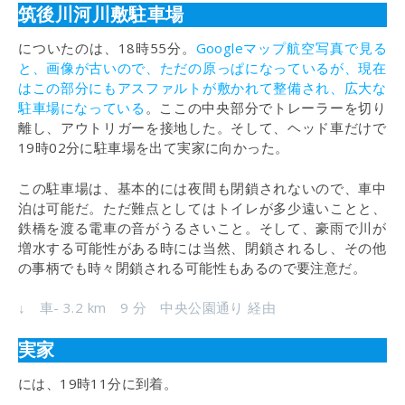
筑後川河川敷駐車場
についたのは、18時55分。
Googleマップ航空写真で見る
と、画像が古いので、ただの原っぱになっているが、現在
はこの部分にもアスファルトが敷かれて整備され、広大な
駐車場になっている
。ここの中央部分でトレーラーを切り
離し、アウトリガーを接地した。そして、ヘッド車だけで
19時02分に駐車場を出て実家に向かった。
この駐車場は、基本的には夜間も閉鎖されないので、車中
泊は可能だ。ただ難点としてはトイレが多少遠いことと、
鉄橋を渡る電車の音がうるさいこと。そして、豪雨で川が
増水する可能性がある時には当然、閉鎖されるし、その他
の事柄でも時々閉鎖される可能性もあるので要注意だ。
↓ 車- 3.2 km 9 分 中央公園通り 経由
実家
には、19時11分に到着。