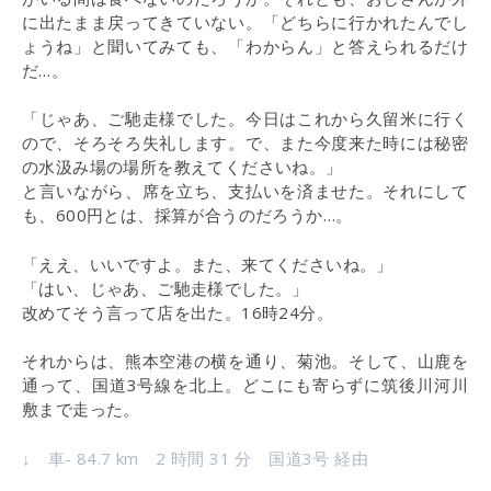
に出たまま戻ってきていない。「どちらに行かれたんでし
ょうね」と聞いてみても、「わからん」と答えられるだけ
だ…。
「じゃあ、ご馳走様でした。今日はこれから久留米に行く
ので、そろそろ失礼します。で、また今度来た時には秘密
の水汲み場の場所を教えてくださいね。」
と言いながら、席を立ち、支払いを済ませた。それにして
も、600円とは、採算が合うのだろうか…。
「ええ、いいですよ。また、来てくださいね。」
「はい、じゃあ、ご馳走様でした。」
改めてそう言って店を出た。16時24分。
それからは、熊本空港の横を通り、菊池。そして、山鹿を
通って、国道3号線を北上。どこにも寄らずに筑後川河川
敷まで走った。
↓ 車- 84.7 km 2 時間 31 分 国道3号 経由