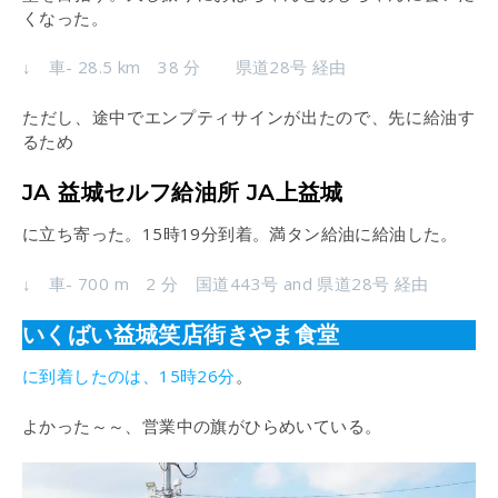
くなった。
↓ 車- 28.5 km 38 分 県道28号 経由
ただし、途中でエンプティサインが出たので、先に給油す
るため
JA 益城セルフ給油所 JA上益城
に立ち寄った。15時19分到着。満タン給油に給油した。
↓ 車- 700 m 2 分 国道443号 and 県道28号 経由
いくばい益城笑店街きやま食堂
に到着したのは、15時26分
。
よかった～～、営業中の旗がひらめいている。