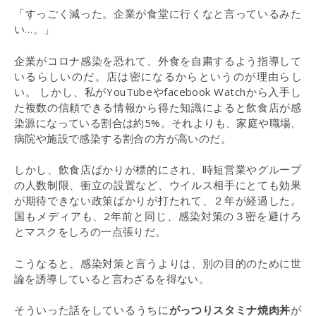
「すっごく減った。企業が食堂に行くなと言っているみた
い…。」
企業がコロナ感染を恐れて、外食を自粛するよう指導して
いるらしいのだ。店は密になるからというのが理由らし
い。 しかし、私がYouTubeやfacebook Watchから入手し
た複数の信頼できる情報から得た知識によると飲食店が感
染源になっている割合は約5%。それよりも、家庭や職場、
病院や施設で感染する割合の方が高いのだ。
しかし、飲食店ばかりが標的にされ、時短営業やグループ
の人数制限、衝立の設置など、ウイルス相手にとても効果
が期待できない政策ばかりが打たれて、２年が経過した。
国もメディアも、2年前と同じ、感染対策の３密を避けろ
とマスクをしろの一点張りだ。
こうなると、感染対策と言うよりは、別の目的のために世
論を誘導していると言わざるを得ない。
そういった話をしているうちに
がっつりスタミナ焼肉丼
が