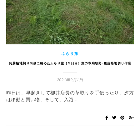
ふらり旅
阿蘇輪地切り研修に絡めたふらり旅［５日目］瀬の本扇牧野･集落輪地切り作業
2021年9月1日
昨日は、早起きして柳井店長の草取りを手伝ったり、夕方
は移動と買い物、そして、入浴…