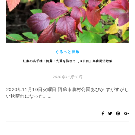
ぐるっと長旅
紅葉の高千穂・阿蘇・九重を訪ねて［３日目］高森周辺散策
2020年11月10日
2020年11月10日火曜日 阿蘇市農村公園あぴか すがすがし
い秋晴れになった。…