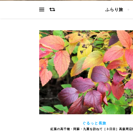
ふらり旅
ぐるっと長旅
紅葉の高千穂・阿蘇・九重を訪ねて［３日目］高森周辺