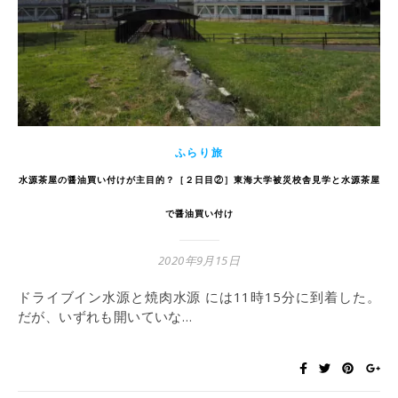
ふらり旅
水源茶屋の醤油買い付けが主目的？［２日目②］東海大学被災校舎見学と水源茶屋
で醤油買い付け
2020年9月15日
ドライブイン水源と焼肉水源 には11時15分に到着した。
だが、いずれも開いていな…