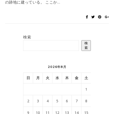
の跡地に建っている。 ここか…
検索
検
索
2026年8月
日
月
火
水
木
金
土
1
2
3
4
5
6
7
8
9
10
11
12
13
14
15