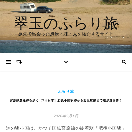
翠玉のふらり旅
旅先で出会った風景・味・人を紹介するサイト
ふらり旅
宮原線廃線跡を歩く［2日目①］肥後小国駅跡から北里駅跡まで遊歩道を歩く
2020年9月1日
道の駅小国は、かつて国鉄宮原線の終着駅「肥後小国駅」