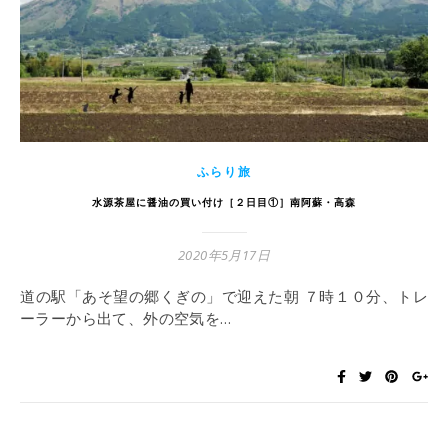
ふらり旅
水源茶屋に醤油の買い付け［２日目①］南阿蘇・高森
2020年5月17日
道の駅「あそ望の郷くぎの」で迎えた朝 ７時１０分、トレ
ーラーから出て、外の空気を…