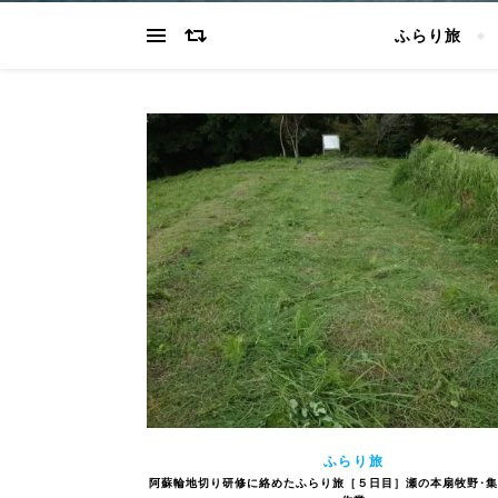
ふらり旅
ふらり旅
阿蘇輪地切り研修に絡めたふらり旅［５日目］瀬の本扇牧野･