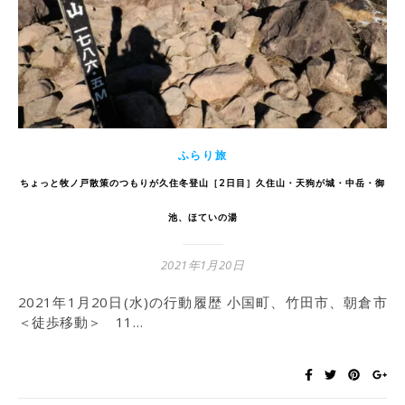
ふらり旅
ちょっと牧ノ戸散策のつもりが久住冬登山［2日目］久住山・天狗が城・中岳・御
池、ほていの湯
2021年1月20日
2021年1月20日(水)の行動履歴 小国町、竹田市、朝倉市
＜徒歩移動＞ 11…