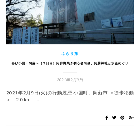
ふらり旅
再び小国・阿蘇へ［３日目］阿蘇野焼き初心者研修、阿蘇神社と水基めぐり
2021年2月9日
2021年2月9日(火)の行動履歴 小国町、阿蘇市 ＜徒歩移動
＞ 2.0 km …