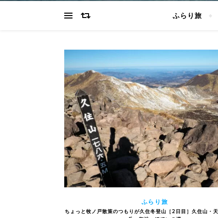
ふらり旅
ふらり旅
ちょっと牧ノ戸散策のつもりが久住冬登山［2日目］久住山・