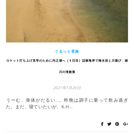
ぐるっと長旅
ロケット打ち上げ見学のために内之浦へ［４日目］辺塚海岸で海水浴と川遊び、雄
川の滝散策
2021年7月20日
うーむ、身体がだるい…。昨晩は調子に乗って飲み過ぎ
た。まだ、寝ていたいが、K.H…