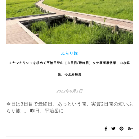
ふらり旅
ミヤマキリシマを求めて平治岳登山［３日目/最終日］タデ原湿原散策、白水鉱
泉、今水炭酸泉
2022年6月3日
今日は3日目で最終日。あっという間、実質2日間の短いふ
らり旅…。 昨日、平治岳に…