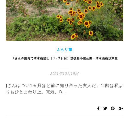
ふらり旅
Ｊさんの案内で清水山登山［１･２日目］筑後船小屋公園・清水山山頂東屋
2021年10月19日
Jさんはつい1ヵ月ほど前に知り合った友人だ。年齢は私よ
りもひとまわり上。電気、D…