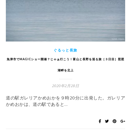
ぐるっと長旅
魚津市でMAGICショー開催？じゃぁ行こう！富山と長野を巡る旅［３日目］琵琶
湖畔を北上
2020年2月28日
道の駅ガレリアかめおかを９時20分に出発した。ガレリア
かめおかは、道の駅であると…