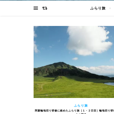
ふらり旅
ふらり旅
阿蘇輪地切り研修に絡めたふらり旅［１・２日目］輪地切り研