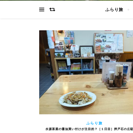
ふらり旅
ふらり旅
水源茶屋の醤油買い付けが主目的？［１日目］押戸石の丘