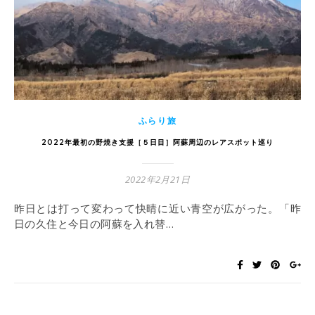
ふらり旅
2022年最初の野焼き支援［５日目］阿蘇周辺のレアスポット巡り
2022年2月21日
昨日とは打って変わって快晴に近い青空が広がった。「昨
日の久住と今日の阿蘇を入れ替…