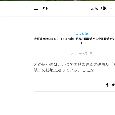
ふらり旅
ふらり旅
宮原線廃線跡を歩く［2日目①］肥後小国駅跡から北里駅跡ま
く
2020年9月1日
道の駅小国は、かつて国鉄宮原線の終着駅「
駅」の跡地に建っている。 ここか…