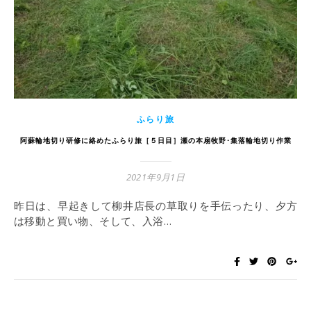
ふらり旅
阿蘇輪地切り研修に絡めたふらり旅［５日目］瀬の本扇牧野･集落輪地切り作業
2021年9月1日
昨日は、早起きして柳井店長の草取りを手伝ったり、夕方
は移動と買い物、そして、入浴…