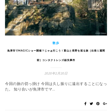
散歩
魚津市でMAGICショー開催？じゃぁ行こう！富山と長野を巡る旅［出発１週間
前］コンタクトレンズ紛失事件
2020年2月20日
今回の旅の切っ掛け 今回は久し振りに遠出することになっ
た。 知り合いが魚津市でマ…