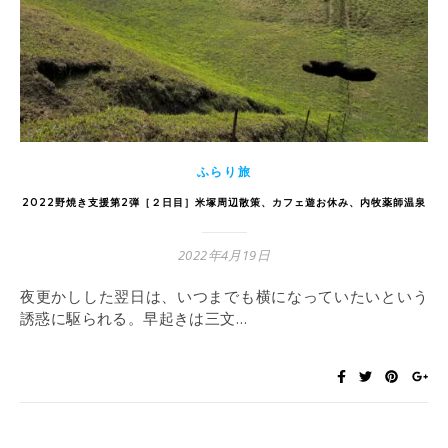
ふらり旅
2022野焼き支援第2弾［２日目］米塚周辺散策、カフェ遊お休み、内牧薬師温泉
2022年4月19日
夜更かしした翌日は、いつまでも横になっていたいという
誘惑に駆られる。早起きは三文…