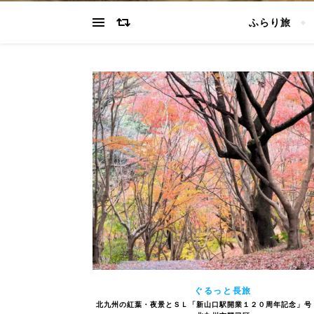
ふらり旅
ぐるっと長旅
北九州の紅葉・夜景とＳＬ「新山口駅開業１２０周年記念」号