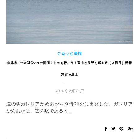
ぐるっと長旅
魚津市でMAGICショー開催？じゃぁ行こう！富山と長野を巡る旅［３日目］琵琶
湖畔を北上
2020年2月28日
道の駅ガレリアかめおかを９時20分に出発した。ガレリア
かめおかは、道の駅であると…