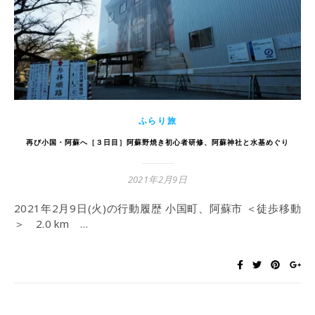
ふらり旅
再び小国・阿蘇へ［３日目］阿蘇野焼き初心者研修、阿蘇神社と水基めぐり
2021年2月9日
2021年2月9日(火)の行動履歴 小国町、阿蘇市 ＜徒歩移動
＞ 2.0 km …