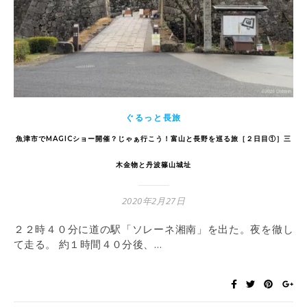
ぐるっと長旅
魚津市でMAGICショー開催？じゃぁ行こう！富山と長野を巡る旅［２日目①］三
木金物と丹波篠山城址
2020年2月27日
２２時４０分に道の駅「ソレーネ湘南」を出た。夜を徹し
て走る。 約１時間４０分後、…