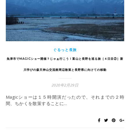
ぐるっと長旅
魚津市でMAGICショー開催？じゃぁ行こう！富山と長野を巡る旅［４日目②］新
川学びの森天神山交流館周辺散策と長野県に向けての移動
2020年2月29日
Magicショーは１５時開演だったので、それまでの２時
間、ちかくを散策することに…