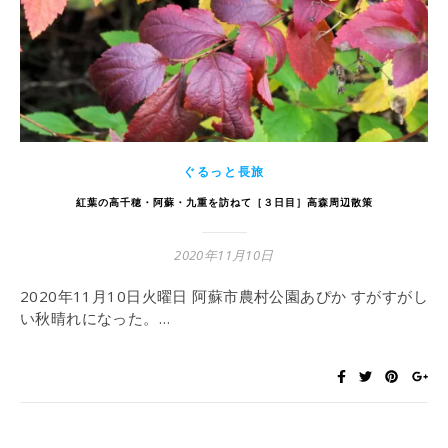
ぐるっと長旅
紅葉の高千穂・阿蘇・九重を訪ねて［３日目］高森周辺散策
2020年11月10日
2020年11月10日火曜日 阿蘇市農村公園あぴか すがすがし
い秋晴れになった。…