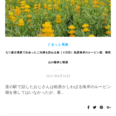
ぐるっと長旅
七ツ森古墳群で出会ったご夫婦を訪ねる旅［４日目］柏原海岸のルーピン畑、権現
山の龍神と眺望
2021年4月14日
道の駅で話したおじさんは柏原かしわばる海岸のルーピン
畑を推してはいなかったが、着…