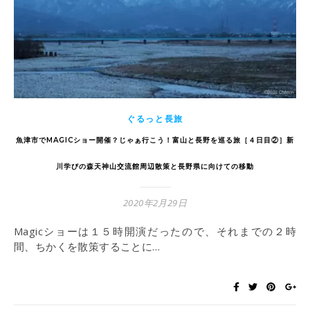
ぐるっと長旅
魚津市でMAGICショー開催？じゃぁ行こう！富山と長野を巡る旅［４日目②］新
川学びの森天神山交流館周辺散策と長野県に向けての移動
2020年2月29日
Magicショーは１５時開演だったので、それまでの２時
間、ちかくを散策することに…